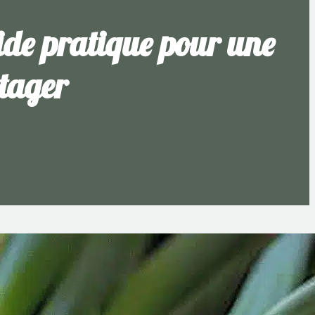
ide pratique pour une
otager