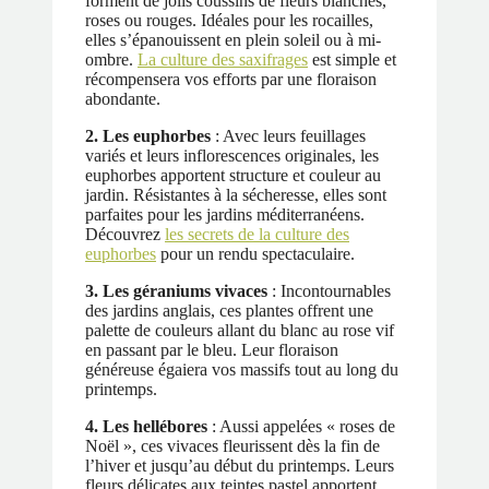
forment de jolis coussins de fleurs blanches,
roses ou rouges. Idéales pour les rocailles,
elles s’épanouissent en plein soleil ou à mi-
ombre.
La culture des saxifrages
est simple et
récompensera vos efforts par une floraison
abondante.
2. Les euphorbes
: Avec leurs feuillages
variés et leurs inflorescences originales, les
euphorbes apportent structure et couleur au
jardin. Résistantes à la sécheresse, elles sont
parfaites pour les jardins méditerranéens.
Découvrez
les secrets de la culture des
euphorbes
pour un rendu spectaculaire.
3. Les géraniums vivaces
: Incontournables
des jardins anglais, ces plantes offrent une
palette de couleurs allant du blanc au rose vif
en passant par le bleu. Leur floraison
généreuse égaiera vos massifs tout au long du
printemps.
4. Les hellébores
: Aussi appelées « roses de
Noël », ces vivaces fleurissent dès la fin de
l’hiver et jusqu’au début du printemps. Leurs
fleurs délicates aux teintes pastel apportent