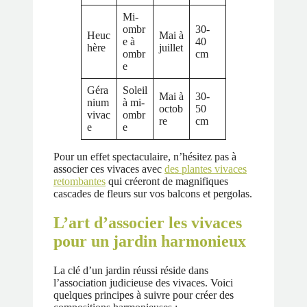
Mi-
ombr
30-
Heuc
Mai à
e à
40
hère
juillet
ombr
cm
e
Géra
Soleil
Mai à
30-
nium
à mi-
octob
50
vivac
ombr
re
cm
e
e
Pour un effet spectaculaire, n’hésitez pas à
associer ces vivaces avec
des plantes vivaces
retombantes
qui créeront de magnifiques
cascades de fleurs sur vos balcons et pergolas.
L’art d’associer les vivaces
pour un jardin harmonieux
La clé d’un jardin réussi réside dans
l’association judicieuse des vivaces. Voici
quelques principes à suivre pour créer des