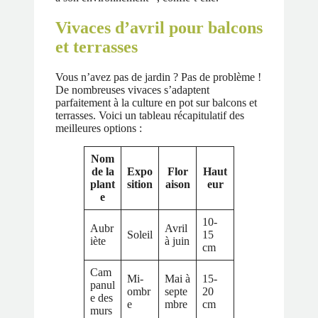
Vivaces d’avril pour balcons
et terrasses
Vous n’avez pas de jardin ? Pas de problème !
De nombreuses vivaces s’adaptent
parfaitement à la culture en pot sur balcons et
terrasses. Voici un tableau récapitulatif des
meilleures options :
Nom
de la
Expo
Flor
Haut
plant
sition
aison
eur
e
10-
Aubr
Avril
Soleil
15
iète
à juin
cm
Cam
Mi-
Mai à
15-
panul
ombr
septe
20
e des
e
mbre
cm
murs