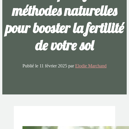
méthodes naturelles
pour booster la fertilité
de votre sol
Publié le
11 février 2025
par
Elodie Marchand