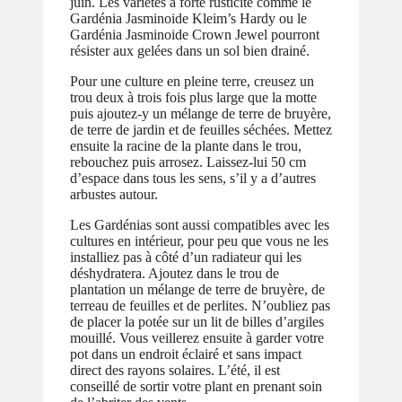
juin. Les variétés à forte rusticité comme le
Gardénia Jasminoide Kleim’s Hardy ou le
Gardénia Jasminoide Crown Jewel pourront
résister aux gelées dans un sol bien drainé.
Pour une culture en pleine terre, creusez un
trou deux à trois fois plus large que la motte
puis ajoutez-y un mélange de terre de bruyère,
de terre de jardin et de feuilles séchées. Mettez
ensuite la racine de la plante dans le trou,
rebouchez puis arrosez. Laissez-lui 50 cm
d’espace dans tous les sens, s’il y a d’autres
arbustes autour.
Les Gardénias sont aussi compatibles avec les
cultures en intérieur, pour peu que vous ne les
installiez pas à côté d’un radiateur qui les
déshydratera. Ajoutez dans le trou de
plantation un mélange de terre de bruyère, de
terreau de feuilles et de perlites. N’oubliez pas
de placer la potée sur un lit de billes d’argiles
mouillé. Vous veillerez ensuite à garder votre
pot dans un endroit éclairé et sans impact
direct des rayons solaires. L’été, il est
conseillé de sortir votre plant en prenant soin